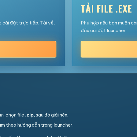
TẢI FILE .EXE
cài đặt trực tiếp. Tải về,
Phù hợp nếu bạn muốn cài 
đầu cài đặt launcher.
ặn: chọn file
.zip
, sau đó giải nén.
àm theo hướng dẫn trong launcher.