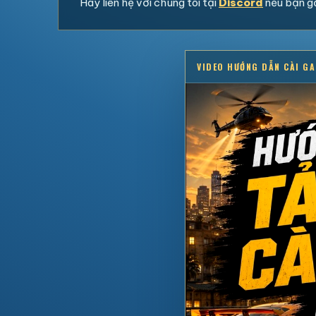
Hãy liên hệ với chúng tôi tại
Discord
nếu bạn gặ
VIDEO HƯỚNG DẪN CÀI G