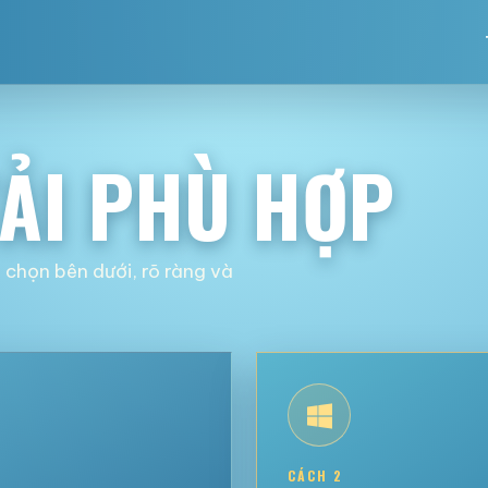
TẢI PHÙ HỢP
a chọn bên dưới, rõ ràng và
CÁCH 2