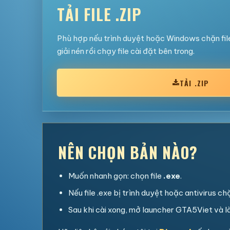
TẢI FILE .ZIP
Phù hợp nếu trình duyệt hoặc Windows chặn file 
giải nén rồi chạy file cài đặt bên trong.
TẢI .ZIP
NÊN CHỌN BẢN NÀO?
Muốn nhanh gọn: chọn file
.exe
.
Nếu file .exe bị trình duyệt hoặc antivirus ch
Sau khi cài xong, mở launcher GTA5Viet và l