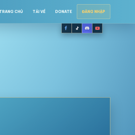
TRANG CHỦ
TẢI VỀ
DONATE
ĐĂNG NHẬP